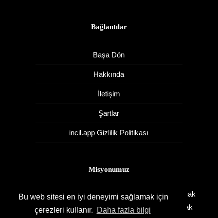
Bağlantılar
Başa Dön
Hakkında
İletişim
Şartlar
incil.app Gizlilik Politikası
Misyonumuz
Tevrat, Zebur ve İncil’den oluşan Kutsal Kitap’ı okumak
Bu web sitesi en iyi deneyimi sağlamak için
isteyen herkesin ücretsiz olarak kullanımına sunmak
çerezleri kullanır.
Daha fazla bilgi