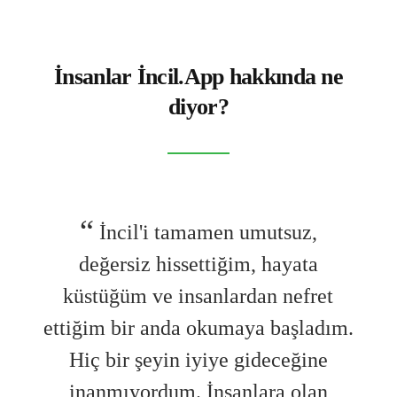
İnsanlar İncil.App hakkında ne
diyor?
,
İncil'i tamamen umutsuz,
a
değersiz hissettiğim, hayata
ret
küstüğüm ve insanlardan nefret
kü
adım.
ettiğim bir anda okumaya başladım.
etti
ne
Hiç bir şeyin iyiye gideceğine
H
an
inanmıyordum. İnsanlara olan
i