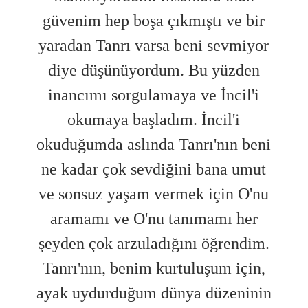
 bir
güvenim hep boşa çıkmıştı ve bir
güv
iyor
yaradan Tanrı varsa beni sevmiyor
yar
den
diye düşünüyordum. Bu yüzden
di
l'i
inancımı sorgulamaya ve İncil'i
in
okumaya başladım. İncil'i
 beni
okuduğumda aslında Tanrı'nın beni
okud
umut
ne kadar çok sevdiğini bana umut
ne 
O'nu
ve sonsuz yaşam vermek için O'nu
ve 
her
aramamı ve O'nu tanımamı her
ar
dim.
şeyden çok arzuladığını öğrendim.
şey
çin,
Tanrı'nın, benim kurtuluşum için,
Tan
inin
ayak uydurduğum dünya düzeninin
aya