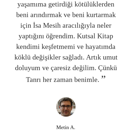
rden
yaşamıma getirdiği kötülüklerden
yaş
rmak
beni arındırmak ve beni kurtarmak
ben
ler
için İsa Mesih aracılığıyla neler
iç
itap
yaptığını öğrendim. Kutsal Kitap
yap
ımda
kendimi keşfetmemi ve hayatımda
ken
 umut
köklü değişikler sağladı. Artık umut
kökl
Çünkü
doluyum ve çaresiz değilim. Çünkü
dolu
Tanrı her zaman benimle.
Metin A.